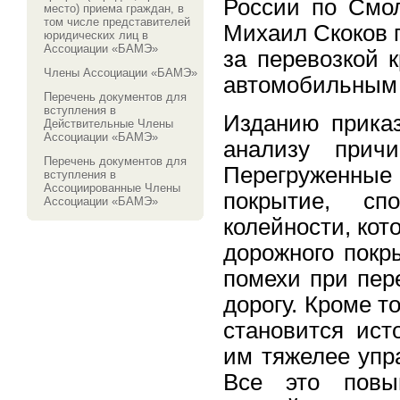
России по Смол
место) приема граждан, в
том числе представителей
Михаил Скоков 
юридических лиц в
Ассоциации «БАМЭ»
за перевозкой 
Члены Ассоциации «БАМЭ»
автомобильным 
Перечень документов для
вступления в
Изданию приказ
Действительные Члены
Ассоциации «БАМЭ»
анализу причи
Перечень документов для
Перегруженны
вступления в
Ассоциированные Члены
покрытие, сп
Ассоциации «БАМЭ»
колейности, кот
дорожного покр
помехи при пер
дорогу. Кроме т
становится ист
им тяжелее упр
Все это повы