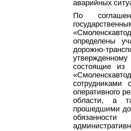
аварийных ситу
По соглаше
государств
«Смоленскавт
определены уч
дорожно-транс
утвержденном
состоящие из 
«Смоленскавто
сотрудниками 
оперативного р
области, а т
прошедшими доп
обязанност
административ