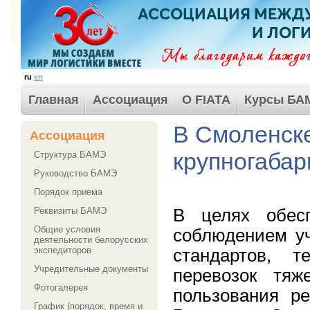
ru
en
Главная
Ассоциация
О FIATA
Курсы БА
В Смоленске
Ассоциация
крупногабар
Структура БАМЭ
Руководство БАМЭ
Порядок приема
В целях обесп
Реквизиты БАМЭ
Общие условия
соблюдением уч
деятельности белорусских
экспедиторов
стандартов, т
Учредительные документы
перевозок тяж
Фотогалерея
пользования р
График (порядок, время и