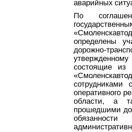
аварийных ситу
По соглаше
государств
«Смоленскавт
определены уч
дорожно-транс
утвержденном
состоящие из 
«Смоленскавто
сотрудниками 
оперативного р
области, а т
прошедшими доп
обязанност
административ