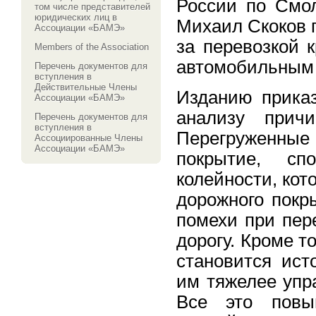
России по Смол
том числе представителей
юридических лиц в
Михаил Скоков 
Ассоциации «БАМЭ»
за перевозкой 
Members of the Association
автомобильным 
Перечень документов для
вступления в
Действительные Члены
Изданию приказ
Ассоциации «БАМЭ»
анализу причи
Перечень документов для
вступления в
Перегруженны
Ассоциированные Члены
Ассоциации «БАМЭ»
покрытие, сп
колейности, кот
дорожного покр
помехи при пер
дорогу. Кроме т
становится ист
им тяжелее упр
Все это повы