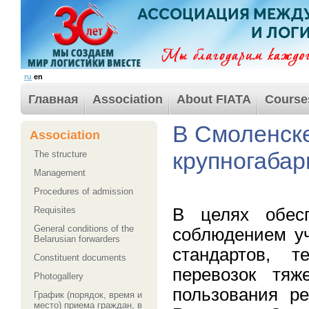
ru
en
Главная
Association
About FIATA
Course
В Смоленске
Association
крупногабар
The structure
Management
Procedures of admission
В целях обесп
Requisites
General conditions of the
соблюдением уч
Belarusian forwarders
стандартов, т
Сonstituent documents
перевозок тяж
Photogallery
пользования р
График (порядок, время и
место) приема граждан, в