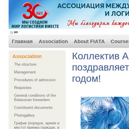
ru
en
Главная
Association
About FIATA
Course
Коллектив 
Association
поздравляет
The structure
Management
годом!
Procedures of admission
Requisites
General conditions of the
Belarusian forwarders
Сonstituent documents
Photogallery
График (порядок, время и
место) приема граждан, в