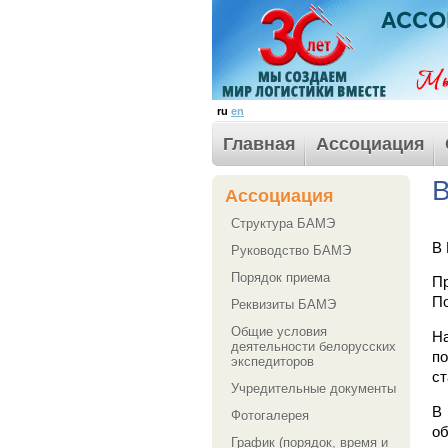
ru
en
Главная
Ассоциация
В
Ассоциация
Структура БАМЭ
В 
Руководство БАМЭ
Порядок приема
П
По
Реквизиты БАМЭ
Общие условия
На
деятельности белорусских
по
экспедиторов
ст
Учредительные документы
В 
Фотогалерея
об
График (порядок, время и