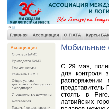
ru
en
Главная
Ассоциация
О FIATA
Курсы БА
Мобильные 
Ассоциация
Структура БАМЭ
Руководство БАМЭ
С 29 мая, поли
Порядок приема
для контроля 
Реквизиты БАМЭ
распоряжении 
Общие условия
деятельности белорусских
представитель 
экспедиторов
стоять в Риге
Учредительные документы
латвийских гор
Фотогалерея
радаров можно о
График (порядок, время и