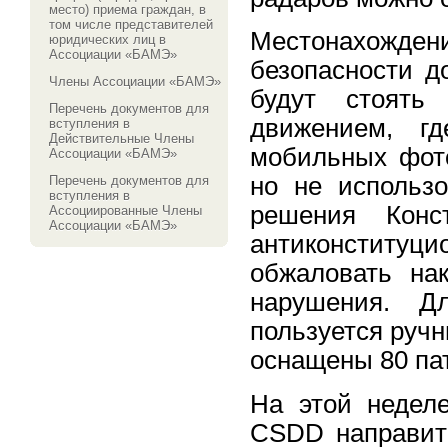
место) приема граждан, в
том числе представителей
Местонахождени
юридических лиц в
Ассоциации «БАМЭ»
безопасности д
Члены Ассоциации «БАМЭ»
будут стоять
Перечень документов для
движением, гд
вступления в
Действительные Члены
мобильных фото
Ассоциации «БАМЭ»
но не использо
Перечень документов для
вступления в
решения Конст
Ассоциированные Члены
Ассоциации «БАМЭ»
антиконстит
обжаловать на
нарушения. Д
пользуется руч
оснащены 80 па
На этой недел
CSDD направить