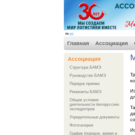
ru
en
Главная
Ассоциация
Ассоциация
Структура БАМЭ
Тр
Руководство БАМЭ
ко
Порядок приема
Из
Реквизиты БАМЭ
дл
Общие условия
деятельности белорусских
Та
экспедиторов
да
Учредительные документы
со
Фотогалерея
Ис
График (порядок, время и