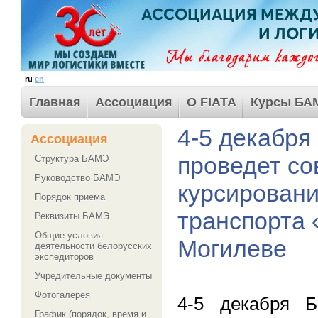
ru
en
Главная
Ассоциация
О FIATA
Курсы БА
4-5 декабря
Ассоциация
проведет со
Структура БАМЭ
Руководство БАМЭ
курсировани
Порядок приема
транспорта 
Реквизиты БАМЭ
Общие условия
Могилеве
деятельности белорусских
экспедиторов
Учредительные документы
Фотогалерея
4-5 декабря Б
График (порядок, время и