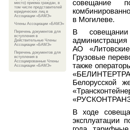
совещание п
место) приема граждан, в
том числе представителей
комбинированно
юридических лиц в
Ассоциации «БАМЭ»
в Могилеве.
Члены Ассоциации «БАМЭ»
В совещании
Перечень документов для
вступления в
администрация 
Действительные Члены
Ассоциации «БАМЭ»
АО «Литовски
Перечень документов для
Грузовые перев
вступления в
Ассоциированные Члены
также оператор
Ассоциации «БАМЭ»
«БЕЛИНТЕРТРАН
Белорусской ж
«Трансконте
«РУСКОНТРАНЗИ
В ходе совеща
эксплуатации п
года, тарифные