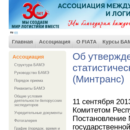
ru
en
Главная
Ассоциация
О FIATA
Курсы БА
Об утвержд
Ассоциация
статистичес
Структура БАМЭ
Руководство БАМЭ
(Минтранс)
Порядок приема
Реквизиты БАМЭ
Общие условия
11 сентября 20
деятельности белорусских
экспедиторов
Комитетом Респ
Учредительные документы
Постановление
Фотогалерея
государственной
График (порядок, время и