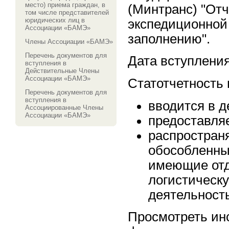
место) приема граждан, в
(Минтранс) "Отч
том числе представителей
юридических лиц в
экспедиционной 
Ассоциации «БАМЭ»
заполнению".
Члены Ассоциации «БАМЭ»
Перечень документов для
Дата вступления 
вступления в
Действительные Члены
Ассоциации «БАМЭ»
Статотчетность 
Перечень документов для
вступления в
вводится в д
Ассоциированные Члены
Ассоциации «БАМЭ»
предоставляе
распростран
обособленны
имеющие отд
логистическ
деятельност
Просмотреть инс