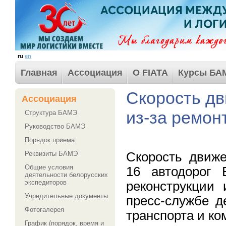
ru
en
Главная
Ассоциация
О FIATA
Курсы БА
Скорость дв
Ассоциация
из-за ремон
Структура БАМЭ
Руководство БАМЭ
Порядок приема
Скорость движе
Реквизиты БАМЭ
Общие условия
16 автодорог 
деятельности белорусских
экспедиторов
реконструкции
Учредительные документы
пресс-службе д
Фотогалерея
транспорта и к
График (порядок, время и