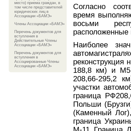
место) приема граждан, в
Согласно соот
том числе представителей
юридических лиц в
время выполняю
Ассоциации «БАМЭ»
восьми респу
Члены Ассоциации «БАМЭ»
расположенные 
Перечень документов для
вступления в
Действительные Члены
Наиболее зна
Ассоциации «БАМЭ»
автомагистра
Перечень документов для
вступления в
реконструкция н
Ассоциированные Члены
Ассоциации «БАМЭ»
188,8 км) и М5
208,66-295,2 к
участки автомо
граница РФ208,
Польши (Брузги
(Каменный Лог)
граница Украин
М-11 Граница 