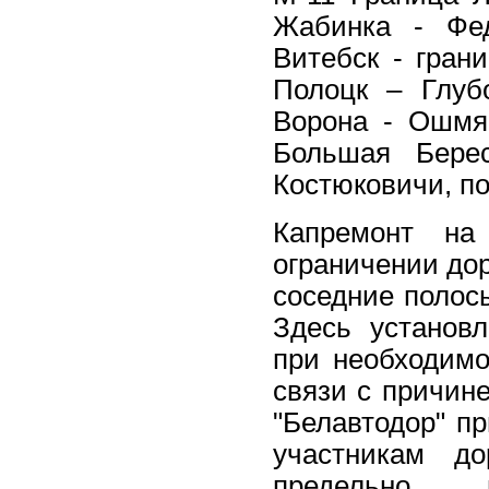
Жабинка - Фед
Витебск - гран
Полоцк – Глубо
Ворона - Ошмя
Большая Берес
Костюковичи, по
Капремонт на
ограничении до
соседние полос
Здесь установ
при необходимо
связи с причин
"Белавтодор" п
участникам д
предельно 