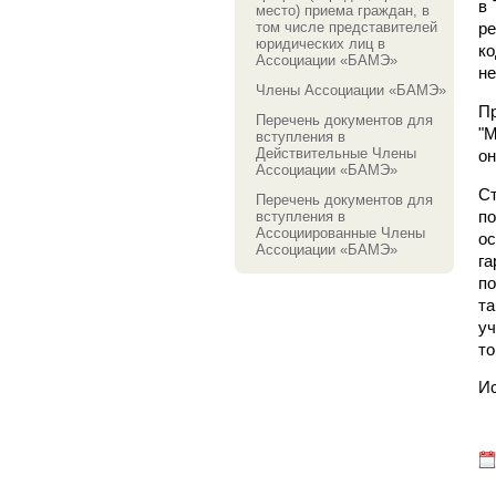
в 
место) приема граждан, в
том числе представителей
р
юридических лиц в
ко
Ассоциации «БАМЭ»
не
Члены Ассоциации «БАМЭ»
Пр
Перечень документов для
"М
вступления в
Действительные Члены
он
Ассоциации «БАМЭ»
Ст
Перечень документов для
по
вступления в
Ассоциированные Члены
о
Ассоциации «БАМЭ»
г
п
т
у
то
Ис