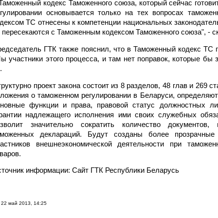
Таможенный кодекс Таможенного союза, который сейчас готови
егулировании основывается только на тех вопросах таможен
дексом ТС отнесены к компетенции национальных законодатель
 пересекаются с Таможенным кодексом Таможенного союза", - 
едседатель ГТК также пояснил, что в Таможенный кодекс ТС п
ы участники этого процесса, и там нет поправок, которые бы з
.
руктурно проект закона состоит из 8 разделов, 48 глав и 269 
ложения о таможенном регулировании в Беларуси, определяют
сновные функции и права, правовой статус должностных ли
арантии надлежащего исполнения ими своих служебных обяза
озволит значительно сократить количество документов,
аможенных деклараций. Будут созданы более прозрачные
частников внешнеэкономической деятельности при таможен
варов.
точник информации: Cайт ГТК Республики Беларусь
22 май 2013, 14:25