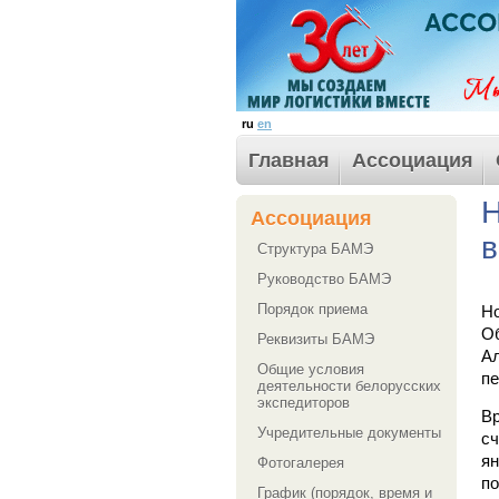
ru
en
Главная
Ассоциация
Н
Ассоциация
в
Структура БАМЭ
Руководство БАМЭ
Порядок приема
Но
О
Реквизиты БАМЭ
А
Общие условия
пе
деятельности белорусских
экспедиторов
Вр
Учредительные документы
сч
ян
Фотогалерея
по
График (порядок, время и