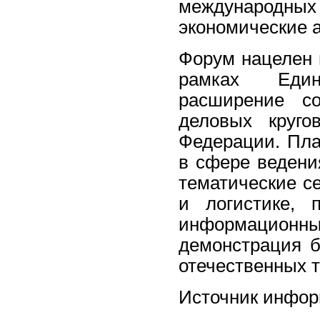
международн
экономические 
Форум нацелен 
рамках Едино
расширение со
деловых круго
Федерации. Пла
в сфере ведени
тематические се
и логистике, п
информационны
демонстрация б
отечественных т
Источник инфо