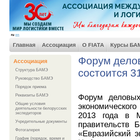
ru
en
Главная
Ассоциация
О FIATA
Курсы БА
Форум дело
Ассоциация
состоится 3
Структура БАМЭ
Руководство БАМЭ
Порядок приема
Форум деловых
Реквизиты БАМЭ
Общие условия
экономического
деятельности белорусских
экспедиторов
2013 года в М
Учредительные документы
правительств Б
Фотогалерея
«Евразийский э
График (порядок, время и