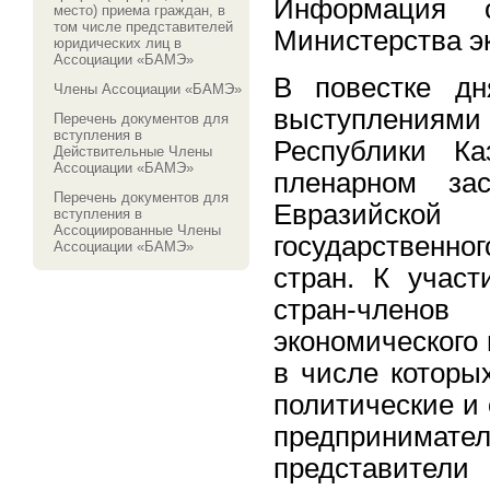
Информация 
место) приема граждан, в
том числе представителей
Министерства э
юридических лиц в
Ассоциации «БАМЭ»
В повестке д
Члены Ассоциации «БАМЭ»
выступлениями 
Перечень документов для
вступления в
Республики Ка
Действительные Члены
Ассоциации «БАМЭ»
пленарном зас
Перечень документов для
Евразийской 
вступления в
Ассоциированные Члены
государственно
Ассоциации «БАМЭ»
стран. К учас
стран-члено
экономического 
в числе которы
политические и
предпринима
представите