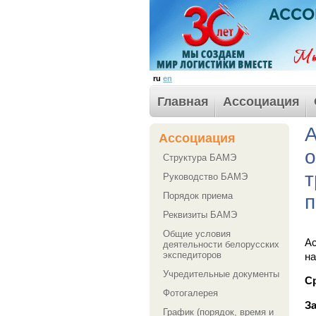
ru
en
Главная
Ассоциация
А
Ассоциация
о
Структура БАМЭ
т
Руководство БАМЭ
Порядок приема
п
Реквизиты БАМЭ
Общие условия
А
деятельности белорусских
экспедиторов
на
Учредительные документы
С
Фотогалерея
За
График (порядок, время и