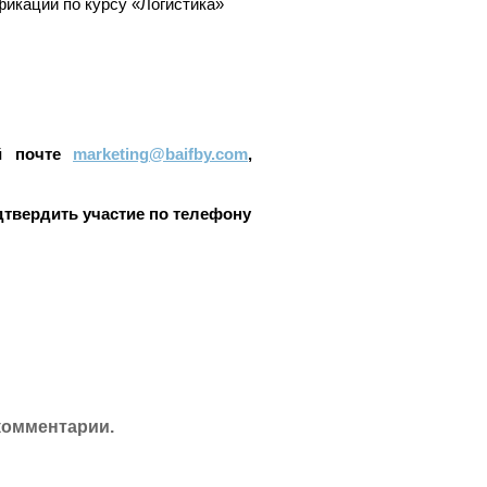
икации по курсу «Логистика»
ой почте
marketing@baifby.com
,
дтвердить участие по телефону
комментарии.