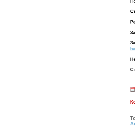
По
С
Р
З
З
ba
Н
Сп
К
Т
А