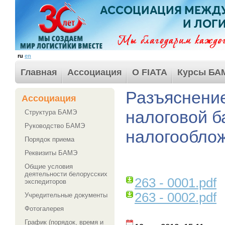
ru
en
Главная
Ассоциация
О FIATA
Курсы БА
Разъяснени
Ассоциация
налоговой б
Структура БАМЭ
Руководство БАМЭ
налогообло
Порядок приема
Реквизиты БАМЭ
Общие условия
деятельности белорусских
263 - 0001.pdf
экспедиторов
263 - 0002.pdf
Учредительные документы
Фотогалерея
График (порядок, время и