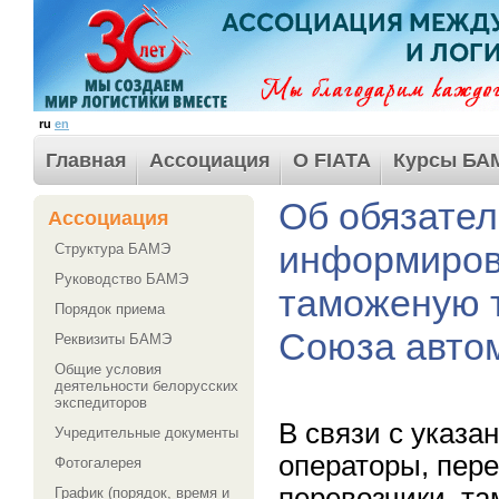
ru
en
Главная
Ассоциация
О FIATA
Курсы БА
Об обязате
Ассоциация
информиров
Структура БАМЭ
Руководство БАМЭ
таможеную 
Порядок приема
Союза авто
Реквизиты БАМЭ
Общие условия
деятельности белорусских
экспедиторов
В связи с указ
Учредительные документы
операторы, пере
Фотогалерея
перевозчики, т
График (порядок, время и