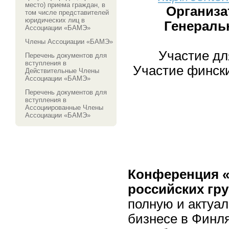
место) приема граждан, в
Организато
том числе представителей
юридических лиц в
Генераль
Ассоциации «БАМЭ»
Члены Ассоциации «БАМЭ»
Участие дл
Перечень документов для
вступления в
Участие финск
Действительные Члены
Ассоциации «БАМЭ»
Перечень документов для
вступления в
Ассоциированные Члены
Ассоциации «БАМЭ»
Конференция «
российских гр
полную и актуа
бизнесе в Финл