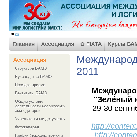
ru
en
Главная
Ассоциация
О FIATA
Курсы БА
Международ
Ассоциация
2011
Структура БАМЭ
Руководство БАМЭ
Порядок приема
Междунаро
Реквизиты БАМЭ
"Зелёный 
Общие условия
деятельности белорусских
29-30 сентя
экспедиторов
Учредительные документы
http://content
Фотогалерея
http://conten
График (порядок, время и