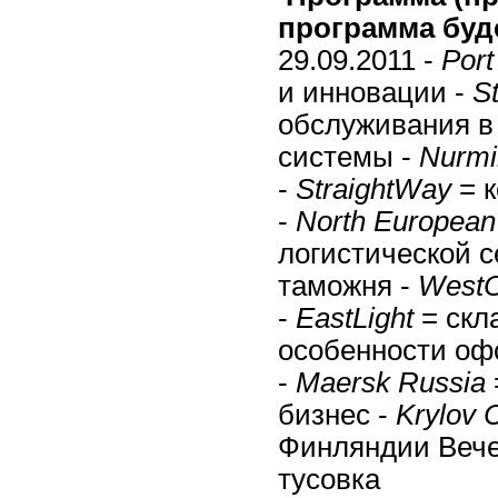
программа буде
29.09.2011 -
Por
и инновации -
S
обслуживания в 
системы -
Nurmi
-
StraightWay
= к
-
North European L
логистической с
таможня -
WestO
-
EastLight
= скл
особенности оф
-
Maersk Russia
бизнес -
Krylov 
Финляндии Вечер
тусовка