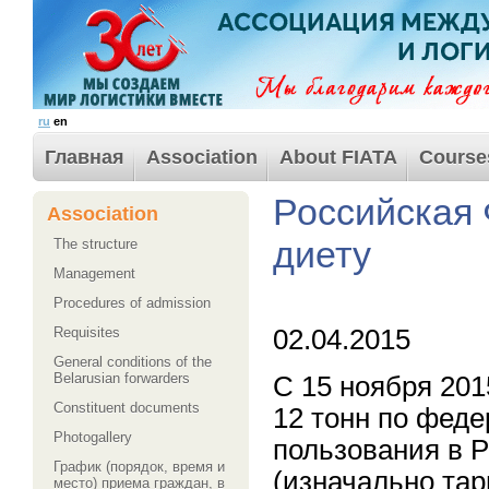
ru
en
Главная
Association
About FIATA
Course
Российская 
Association
диету
The structure
Management
Procedures of admission
02.04.2015
Requisites
General conditions of the
Belarusian forwarders
С 15 ноября 201
Сonstituent documents
12 тонн по фед
Photogallery
пользования в Ро
График (порядок, время и
(изначально тар
место) приема граждан, в