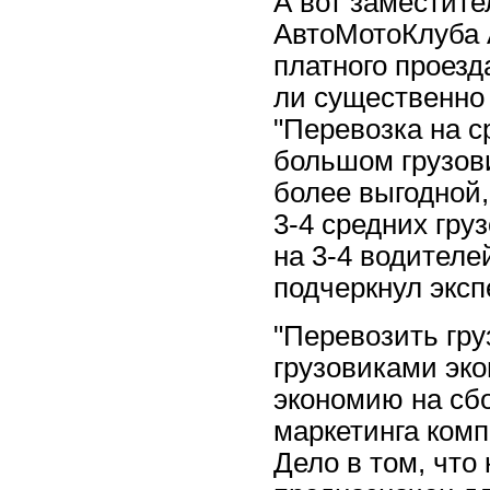
А вот заместите
АвтоМотоКлуба 
платного проезд
ли существенно 
"Перевозка на с
большом грузови
более выгодной,
3-4 средних гру
на 3-4 водителе
подчеркнул эксп
"Перевозить гр
грузовиками эко
экономию на сбо
маркетинга комп
Дело в том, что