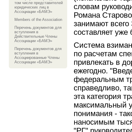
том числе представителей
словам руковод
юридических лиц в
Ассоциации «БАМЭ»
Романа Старово
Members of the Association
занимают всего 
Перечень документов для
составляет уже 
вступления в
Действительные Члены
Ассоциации «БАМЭ»
Система взимани
Перечень документов для
по расчетам спе
вступления в
Ассоциированные Члены
привлекать в д
Ассоциации «БАМЭ»
ежегодно. "Введ
федеральным тр
справедливо, та
эта категория т
максимальный у
понимания - так
наносимым тыся
"РГ" руководите