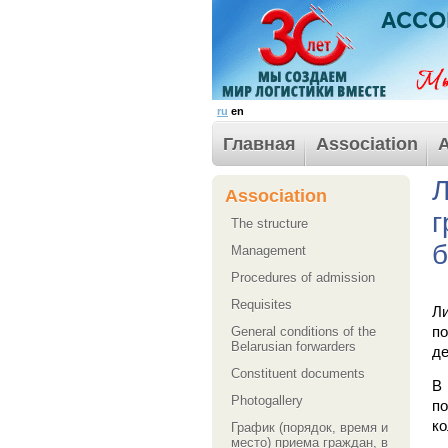
ru
en
Главная
Association
A
Л
Association
г
The structure
б
Management
Procedures of admission
Requisites
Л
п
General conditions of the
Belarusian forwarders
де
Сonstituent documents
В
Photogallery
по
ко
График (порядок, время и
место) приема граждан, в