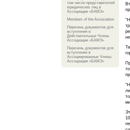
том числе представителей
Вт
юридических лиц в
пр
Ассоциации «БАМЭ»
Members of the Association
"Н
тр
Перечень документов для
р
вступления в
Действительные Члены
не
Ассоциации «БАМЭ»
Та
Перечень документов для
вступления в
го
Ассоциированные Члены
Ассоциации «БАМЭ»
П
то
пр
"Н
ли
то
ми
Эт
1
п
со