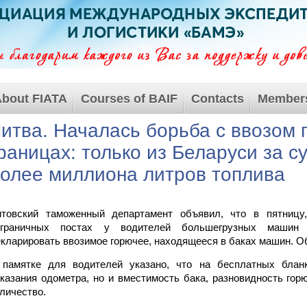
bout FIATA
Courses of BAIF
Contacts
Member
итва. Началась борьба с ввозом 
раницах: только из Беларуси за с
олее миллиона литров топлива
итовский таможенный департамент объявил, что в пятницу
ограничных постах у водителей большегрузных машин 
кларировать ввозимое горючее, находящееся в баках машин. Об
 памятке для водителей указано, что на бесплатных блан
казания одометра, но и вместимость бака, разновидность горю
личество.