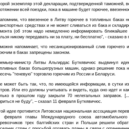
орой экземпляр этой декларации, подтвержденной таможней, в
отяжении всей поездки, пока в машине будет горючее, ввезенно
апомним, что ввезенное в Литву горючее в топливных баках н
анспортных средствах и не может сливаться из бака и склади
емонта (об этом надо немедленно информировать ближайшее 
льзя никому передавать ни за плату, ни бесплатно", - сказано в 
можня напоминает, что несанкционированный слив горючего 
рючим в баках запрещены законом.
ремьер-министр Литвы Альгирдас Буткявичюс выдвинул идею
пливных баках большегрузных машин, однако решение пока н
есечь "теневую" торговлю горючим из России и Беларуси.
е может быть так, что, по имеющейся информации, в сутки и
тров. Или его должны учитывать и видеть, куда оно идет и как
лько в прошлом году закрыли 70 нелегальных заправок. [..
риться не буду", – сказал 11 февраля Буткявичюс.
ой идее противится Литовская национальная ассоциация перев
0 февраля главы Международного союза автомобильного 
еревозчиков трех балтийских стран и Польши решили обрат
седних стран с просьбой отозвать планы в связи с ограничен