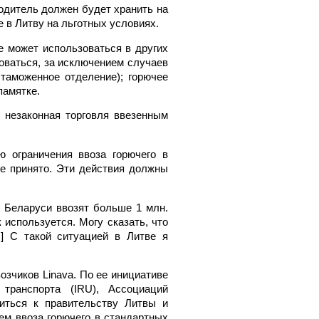
одитель должен будет хранить на
е в Литву на льготных условиях.
е может использоваться в других
роваться, за исключением случаев
таможенное отделение); горючее
памятке.
и незаконная торговля ввезенным
 ограничения ввоза горючего в
е принято. Эти действия должны
з Беларуси ввозят больше 1 млн.
 используется. Могу сказать, что
.] С такой ситуацией в Литве я
озчиков Linava. По ее инициативе
транспорта (IRU), Ассоциаций
иться к правительству Литвы и
ием ввоза горючего в стандартных