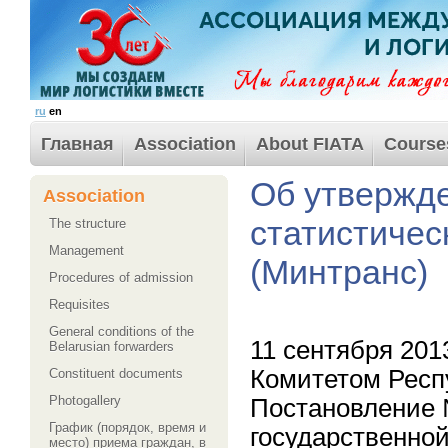
ru
en
Главная
Association
About FIATA
Course
Об утвержд
Association
статистичес
The structure
Management
(Минтранс)
Procedures of admission
Requisites
General conditions of the
11 сентября 20
Belarusian forwarders
Комитетом Респ
Сonstituent documents
Photogallery
Постановление
График (порядок, время и
государственной
место) приема граждан, в