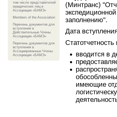
том числе представителей
(Минтранс) "Отч
юридических лиц в
Ассоциации «БАМЭ»
экспедиционной 
Members of the Association
заполнению".
Перечень документов для
вступления в
Дата вступления 
Действительные Члены
Ассоциации «БАМЭ»
Статотчетность 
Перечень документов для
вступления в
Ассоциированные Члены
вводится в д
Ассоциации «БАМЭ»
предоставляе
распростран
обособленны
имеющие отд
логистическ
деятельность