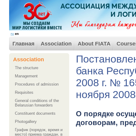
ru
en
Главная
Association
About FIATA
Course
Постановле
Association
банка Респу
The structure
Management
2008 г. № 16
Procedures of admission
ноября 2008 
Requisites
General conditions of the
Belarusian forwarders
О порядке осущ
Сonstituent documents
договорам, пр
Photogallery
График (порядок, время и
место) приема граждан, в