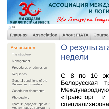
ru
en
Главная
Association
About FIATA
Course
О результат
Association
недели
The structure
Management
Procedures of admission
С 8 по 10 окт
Requisites
General conditions of the
Белорусская т
Belarusian forwarders
Международн
Сonstituent documents
«Транспорт и 
Photogallery
специализир
График (порядок, время и
место) приема граждан, в