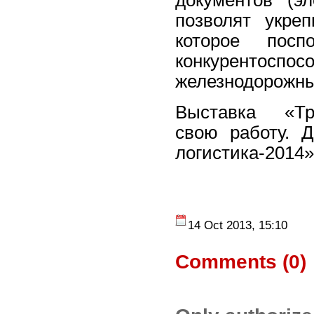
документов (э
позволят укреп
которое посп
конкуренто
железнодорожны
Выставка «Тра
свою работу. 
логистика-2014»
14 Oct 2013, 15:10
Comments (
0
)