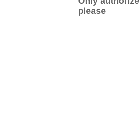
Only authoriz
please