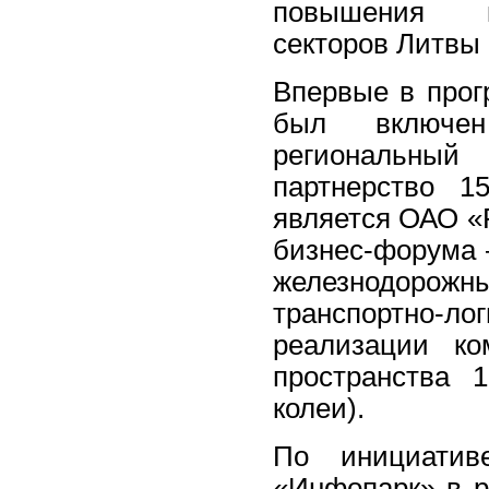
повышения ко
секторов Литвы 
Впервые в прог
был включен
региональны
партнерство 1
является ОАО «
бизнес-форума 
железнодорожн
транспортно-л
реализации ко
пространства 
колеи).
По инициативе
«Инфопарк» в р