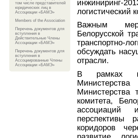
инжиниринг-20
том числе представителей
юридических лиц в
логистический к
Ассоциации «БАМЭ»
Members of the Association
Важным мер
Перечень документов для
Белорусской тр
вступления в
Действительные Члены
транспортно-ло
Ассоциации «БАМЭ»
обсуждать насу
Перечень документов для
вступления в
отрасли.
Ассоциированные Члены
Ассоциации «БАМЭ»
В рамках пл
Министерств
Министерства т
комитета, Бел
ассоциаций 
перспективы р
коридоров чер
развитие лог