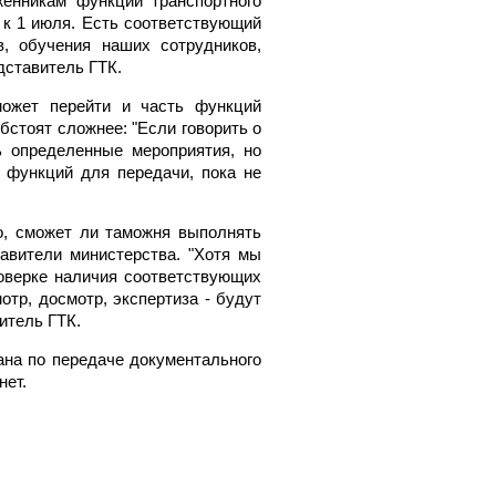
енникам функций транспортного
 к 1 июля. Есть соответствующий
, обучения наших сотрудников,
дставитель ГТК.
может перейти и часть функций
бстоят сложнее: "Если говорить о
ь определенные мероприятия, но
ю функций для передачи, пока не
о, сможет ли таможня выполнять
тавители министерства. "Хотя мы
роверке наличия соответствующих
тр, досмотр, экспертиза - будут
итель ГТК.
ана по передаче документального
нет.