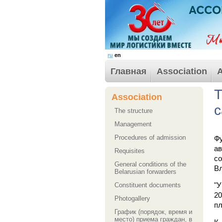
ru
en
Главная
Association
A
Т
Association
с
The structure
Management
Procedures of admission
Ф
ав
Requisites
с
General conditions of the
В
Belarusian forwarders
Сonstituent documents
"У
20
Photogallery
пл
График (порядок, время и
место) приема граждан, в