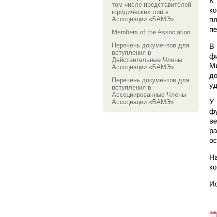
К
том числе представителей
ко
юридических лиц в
Ассоциации «БАМЭ»
п
пе
Members of the Association
Перечень документов для
В
вступления в
фи
Действительные Члены
М
Ассоциации «БАМЭ»
до
Перечень документов для
уд
вступления в
Ассоциированные Члены
У 
Ассоциации «БАМЭ»
фу
ве
ра
ос
На
ко
И