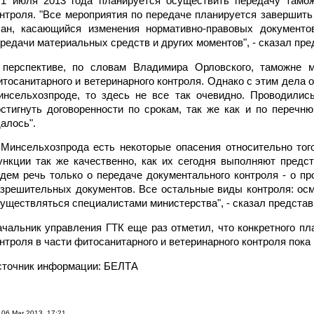
 1 июля 2013 года планируется осуществить передачу тамож
нтроля. "Все мероприятия по передаче планируется завершить
лан, касающийся изменения нормативно-правовых документов
редачи материальных средств и других моментов", - сказал пре
 перспективе, по словам Владимира Орловского, таможне 
тосанитарного и ветеринарного контроля. Однако с этим дела о
инсельхозпроде, то здесь не все так очевидно. Проводилис
стигнуть договоренности по срокам, так же как и по перечн
алось".
Минсельхозпрода есть некоторые опасения относительно тог
нкции так же качественно, как их сегодня выполняют предс
дем речь только о передаче документального контроля - о п
зрешительных документов. Все остальные виды контроля: осмо
уществляться специалистами министерства", - сказал представ
чальник управления ГТК еще раз отметил, что конкретного пл
нтроля в части фитосанитарного и ветеринарного контроля пока 
сточник информации: БЕЛТA
06 Mar 2013, 17:21