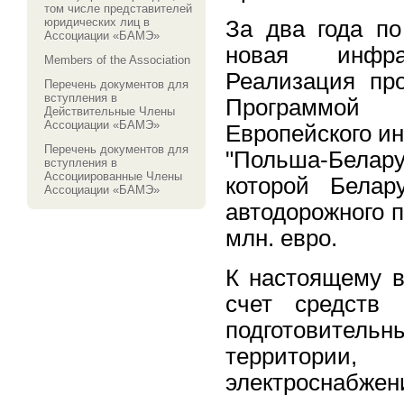
том числе представителей
юридических лиц в
За два года по
Ассоциации «БАМЭ»
новая инфрас
Members of the Association
Реализация про
Перечень документов для
вступления в
Программой 
Действительные Члены
Ассоциации «БАМЭ»
Европейского и
Перечень документов для
"Польша-Белар
вступления в
Ассоциированные Члены
которой Белар
Ассоциации «БАМЭ»
автодорожного п
млн. евро.
К настоящему в
счет средств 
подготовитель
территории,
электроснабже