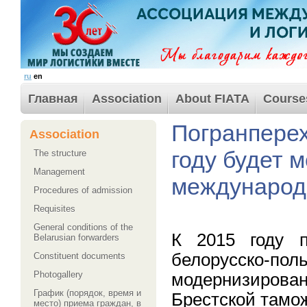
ru
en
Главная
Association
About FIATA
Course
Погранперех
Association
году будет 
The structure
Management
междунаро
Procedures of admission
Requisites
General conditions of the
К 2015 году п
Belarusian forwarders
белорусско-п
Сonstituent documents
Photogallery
модернизирова
График (порядок, время и
Брестской тамо
место) приема граждан, в