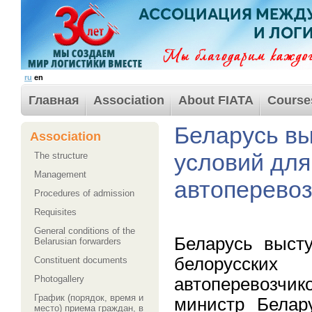
ru
en
Главная
Association
About FIATA
Course
Беларусь вы
Association
условий для
The structure
Management
автоперевоз
Procedures of admission
Requisites
General conditions of the
Беларусь выст
Belarusian forwarders
белорусски
Сonstituent documents
Photogallery
автоперевозчик
График (порядок, время и
министр Белар
место) приема граждан, в