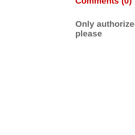
Comments (
0
)
Only authoriz
please