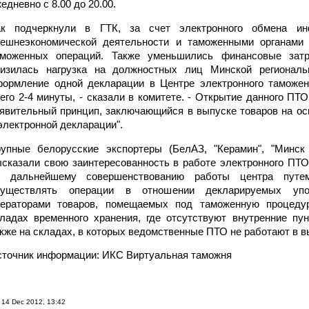
едневно с 8.00 до 20.00.
ак подчеркнули в ГТК, за счет электронного обмена ин
нешнеэкономической деятельности и таможенными органами 
аможенных операций. Также уменьшились финансовые затра
низилась нагрузка на должностных лиц Минской региональ
формление одной декларации в Центре электронного таможен
его 2-4 минуты, - сказали в комитете. - Открытие данного ПТ
явительный принцип, заключающийся в выпуске товаров на о
электронной декларации".
упные белорусские экспортеры (БелАЗ, "Керамин", "Минск К
сказали свою заинтересованность в работе электронного ПТ
о дальнейшему совершенствованию работы центра путем
существлять операции в отношении декларируемых упо
ператорами товаров, помещаемых под таможенную процеду
ладах временного хранения, где отсутствуют внутренние пу
кже на складах, в которых ведомственные ПТО не работают в 
точник информации: ИКС Виртуальная таможня
14 Dec 2012, 13:42