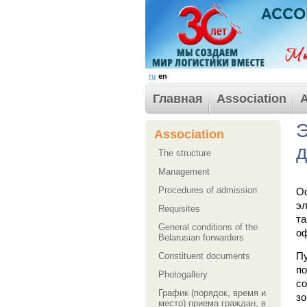
ru
en
Главная
Association
A
Э
Association
д
The structure
Management
Procedures of admission
О
эл
Requisites
та
General conditions of the
оф
Belarusian forwarders
Сonstituent documents
П
по
Photogallery
с
График (порядок, время и
з
место) приема граждан, в