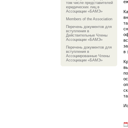
еж
том числе представителей
юридических лиц в
Ассоциации «БАМЭ»
К
в
Members of the Association
т
Перечень документов для
с
вступления в
о
Действительные Члены
Ассоциации «БАМЭ»
вс
за
Перечень документов для
в 
вступления в
Ассоциированные Члены
Ассоциации «БАМЭ»
Кр
вы
п
о
о
ск
та
Ис