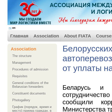
ru
en
Главная
Association
About FIATA
Course
Белорусски
Association
автоперевоз
The structure
Management
от уплаты н
Procedures of admission
Requisites
General conditions of the
Беларусь и Ф
Belarusian forwarders
сотрудничество
Сonstituent documents
Photogallery
сообщили кор
График (порядок, время и
Министерства т
место) приема граждан, в