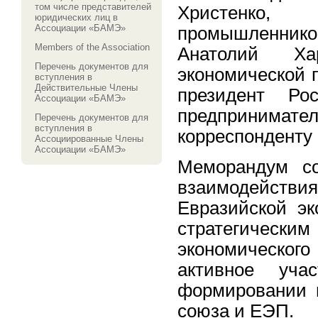
том числе представителей
Христенко,
юридических лиц в
Ассоциации «БАМЭ»
промышленни
Members of the Association
Анатолий Ха
Перечень документов для
экономической 
вступления в
Действительные Члены
президент Ро
Ассоциации «БАМЭ»
предпринима
Перечень документов для
вступления в
корреспонденту
Ассоциированные Члены
Ассоциации «БАМЭ»
Меморандум со
взаимодействия
Евразийской э
стратегичес
экономического
активное уча
формировании 
союза и ЕЭП.