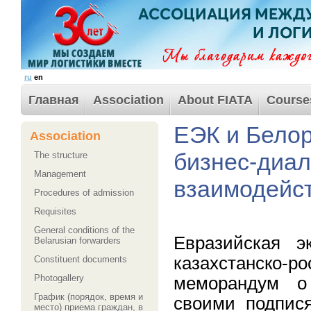
ru
en
Главная
Association
About FIATA
Course
ЕЭК и Белор
Association
бизнес-диал
The structure
Management
взаимодейс
Procedures of admission
Requisites
General conditions of the
Евразийская э
Belarusian forwarders
казахстанско-
Сonstituent documents
Photogallery
меморандум о 
График (порядок, время и
своими подпис
место) приема граждан, в