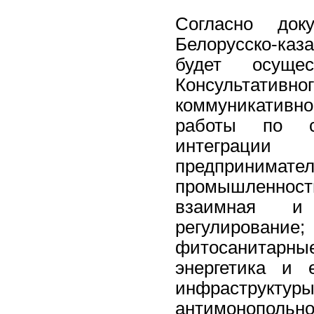
Согласно док
Белорусско-каз
будет осуще
Консультативн
коммуникатив
работы по с
интеграции
предпринимател
промышленно
взаимная и 
регулирован
фитосанитарные
энергетика и 
инфраструк
антимонопольн