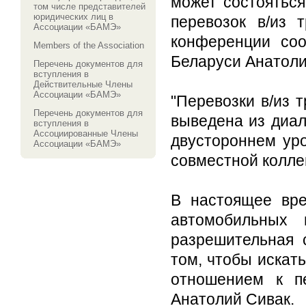
может состояться
том числе представителей
юридических лиц в
перевозок в/из 
Ассоциации «БАМЭ»
конференции со
Members of the Association
Беларуси Анатоли
Перечень документов для
вступления в
Действительные Члены
Ассоциации «БАМЭ»
"Перевозки в/из 
Перечень документов для
выведена из диал
вступления в
Ассоциированные Члены
двустороннем ур
Ассоциации «БАМЭ»
совместной коллег
В настоящее вр
автомобильных 
разрешительная 
том, чтобы искат
отношением к пе
Анатолий Сивак.