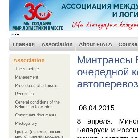
ru
en
Главная
Association
About FIATA
Course
Минтрансы Б
Association
очередной к
The structure
Management
автоперевоз
Procedures of admission
Requisites
General conditions of the
08.04.2015
Belarusian forwarders
Сonstituent documents
8 апреля, Минс
Photogallery
Беларуси и Росси
График (порядок, время и
место) приема граждан, в