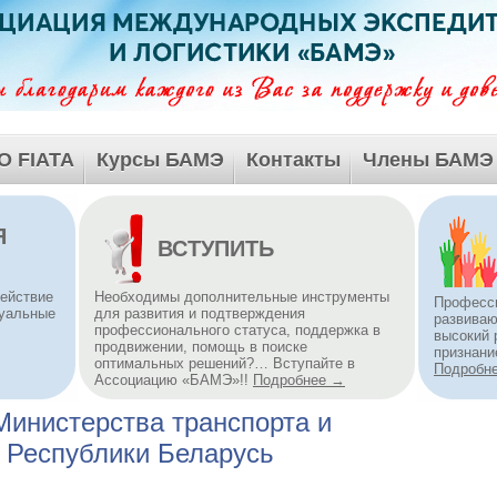
О FIATA
Курсы БАМЭ
Контакты
Члены БАМЭ
Я
ВСТУПИТЬ
действие
Необходимы дополнительные инструменты
Професс
туальные
для развития и подтверждения
развива
профессионального статуса, поддержка в
высокий 
продвижении, помощь в поиске
признани
оптимальных решений?… Вступайте в
Подробн
Ассоциацию «БАМЭ»!!
Подробнее →
инистерства транспорта и
 Республики Беларусь