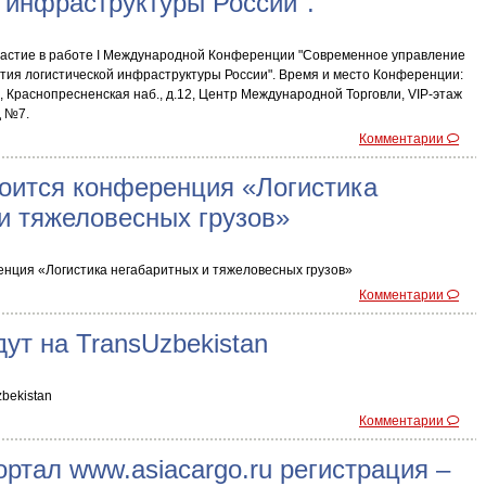
 инфраструктуры России".
частие в работе I Международной Конференции "Современное управление
ития логистической инфраструктуры России". Время и место Конференции:
ва, Краснопресненская наб., д.12, Центр Международной Торговли, VIP-этаж
д №7.
Комментарии
оится конференция «Логистика
и тяжеловесных грузов»
енция «Логистика негабаритных и тяжеловесных грузов»
Комментарии
дут на TransUzbekistan
bekistan
Комментарии
ортал www.asiacargo.ru регистрация –