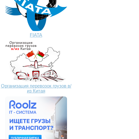
FIATA
Организация перевозок грузов в/
из Китая