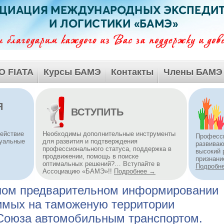
О FIATA
Курсы БАМЭ
Контакты
Члены БАМЭ
Я
ВСТУПИТЬ
действие
Необходимы дополнительные инструменты
Професс
туальные
для развития и подтверждения
развива
профессионального статуса, поддержка в
высокий 
продвижении, помощь в поиске
признани
оптимальных решений?… Вступайте в
Подробн
Ассоциацию «БАМЭ»!!
Подробнее →
ном предварительном информировании
зимых на таможеную территории
Союза автомобильным транспортом.