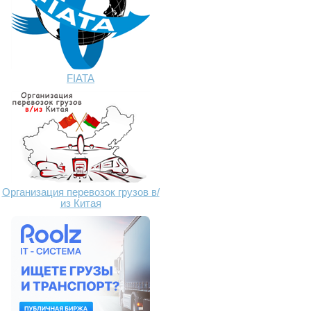
FIATA
Организация перевозок грузов в/
из Китая