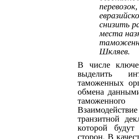
перевозок
евразийск
снизить ра
места наз
таможенно
Шкляев.
В числе ключе
выделить ин
таможенных ор
обмена данными
таможенного
Взаимодействие
транзитной дек
которой будут
сторон. В качес