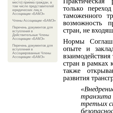
Практическая 
место) приема граждан, в
том числе представителей
только перехо
юридических лиц в
таможенного т
Ассоциации «БАМЭ»
Члены Ассоциации «БАМЭ»
возможность п
Перечень документов для
стран, не входя
вступления в
Действительные Члены
Ассоциации «БАМЭ»
Нормы Соглаш
Перечень документов для
опыте и закла
вступления в
Ассоциированные Члены
взаимодействия
Ассоциации «БАМЭ»
стран в рамках 
также открыва
развития трансг
«Внедрени
транзита 
третьих с
безопасно