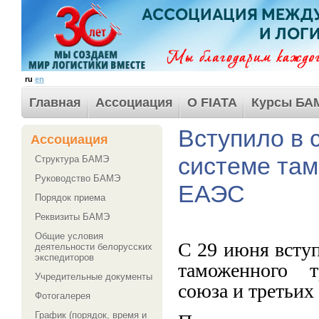
ru
en
Главная
Ассоциация
О FIATA
Курсы БА
Вступило в 
Ассоциация
системе там
Структура БАМЭ
Руководство БАМЭ
ЕАЭС
Порядок приема
Реквизиты БАМЭ
Общие условия
С 29 июня всту
деятельности белорусских
экспедиторов
таможенного т
Учредительные документы
союза и третьих
Фотогалерея
График (порядок, время и