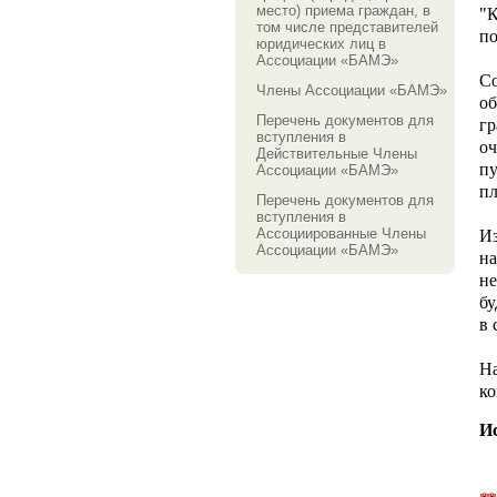
место) приема граждан, в
"К
том числе представителей
по
юридических лиц в
Ассоциации «БАМЭ»
С
Члены Ассоциации «БАМЭ»
об
Перечень документов для
г
вступления в
оч
Действительные Члены
пу
Ассоциации «БАМЭ»
пл
Перечень документов для
вступления в
Ассоциированные Члены
И
Ассоциации «БАМЭ»
на
не
бу
в 
Н
ко
И