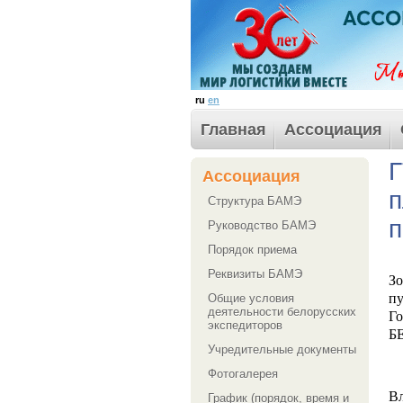
ru
en
Главная
Ассоциация
Г
Ассоциация
п
Структура БАМЭ
п
Руководство БАМЭ
Порядок приема
Реквизиты БАМЭ
З
пу
Общие условия
деятельности белорусских
Го
экспедиторов
Б
Учредительные документы
Фотогалерея
В
График (порядок, время и