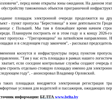
озловичи", перед ними открыты зоны ожидания. На данном этап
 обустройству таможенных объектов приграничной инфраструкт
оздание площадок электронной очереди продолжится на др
ъект - пункт пропуска "Берестовица" в зоне деятельности Гро
ранице с Польшей. Мы там в ближайшее время начнем строи
ереди. Планируем построить ее в этом году и к концу 2026-
нкт пропуска - "Григоровщина" на латвийском направлении. Н
ощадки и в следующем году закончим", - рассказал председател
зменения коснутся и инфраструктуры перед пунктом пропуск
правлении. "Там у нас есть площадка в рамках нашего логистич
 хватает, если соседние контрольные службы создают очередь
дем строить отдельно стоящую площадку именно для электронн
следующем году", - анонсировал Владимир Орловский.
а таких площадках внедряется электронная регистрация тра
мфортные условия для водителей и пассажиров, ожидающих пер
сточник информации:
БЕЛТА
www.belta.by