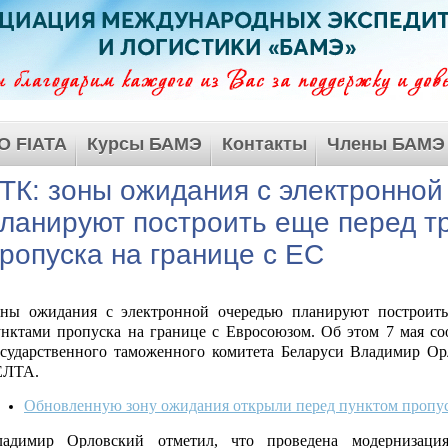
О FIATA
Курсы БАМЭ
Контакты
Члены БАМЭ
ТК: зоны ожидания с электронно
ланируют построить еще перед т
ропуска на границе с ЕС
оны ожидания с электронной очередью планируют построить
нктами пропуска на границе с Евросоюзом. Об этом 7 мая с
сударственного таможенного комитета Беларуси Владимир Ор
ЕЛТА.
Обновленную зону ожидания открыли перед пунктом пропус
ладимир Орловский отметил, что проведена модернизаци