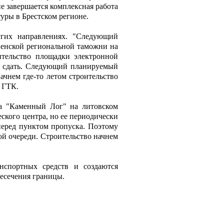
е завершается комплексная работа
уры в Брестском регионе.
угих направлениях. "Следующий
дненской региональной таможни на
тельство площадки электронной
го сдать. Следующий планируемый
ачнем где-то летом строительство
ь ГТК.
а "Каменный Лог" на литовском
еского центра, но ее периодически
 перед пунктом пропуска. Поэтому
ой очереди. Строительство начнем
нспортных средств и создаются
есечения границы.