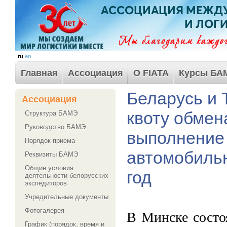
ru
en
Главная
Ассоциация
О FIATA
Курсы БА
Беларусь и 
Ассоциация
квоту обмен
Структура БАМЭ
Руководство БАМЭ
выполнение
Порядок приема
автомобильн
Реквизиты БАМЭ
Общие условия
год
деятельности белорусских
экспедиторов
Учредительные документы
Фотогалерея
В Минске состо
График (порядок, время и