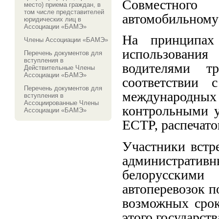
Совместног
место) приема граждан, в
том числе представителей
автомобильному
юридических лиц в
Ассоциации «БАМЭ»
На принципах 
Члены Ассоциации «БАМЭ»
использовани
Перечень документов для
вступления в
водителями т
Действительные Члены
Ассоциации «БАМЭ»
соответствии 
Перечень документов для
международных 
вступления в
Ассоциированные Члены
контрольными у
Ассоциации «БАМЭ»
ЕСТР, распечато
Участники встр
администрат
белорусским
автоперевозок 
возможных срок
этого государств