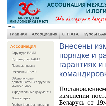
ru
en
Главная
Ассоциация
О FIATA
Курсы БА
Внесены из
Ассоциация
порядке и р
Структура БАМЭ
Руководство БАМЭ
гарантиях и
Порядок приема
командиров
Реквизиты БАМЭ
Общие условия
деятельности белорусских
экспедиторов
Постановлением
Учредительные документы
изменении пост
Фотогалерея
Беларусь от 19
График (порядок, время и