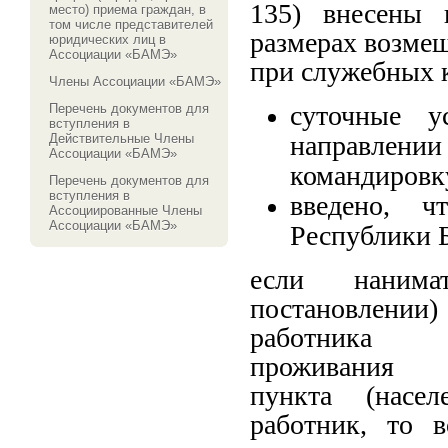
135) внесены 
место) приема граждан, в
том числе представителей
размерах возмещ
юридических лиц в
Ассоциации «БАМЭ»
при служебных 
Члены Ассоциации «БАМЭ»
суточные у
Перечень документов для
вступления в
направлении
Действительные Члены
Ассоциации «БАМЭ»
командировку
Перечень документов для
вступления в
введено, ч
Ассоциированные Члены
Ассоциации «БАМЭ»
Республики Б
если нанима
постановл
работник
проживани
пункта (насел
работник, то 