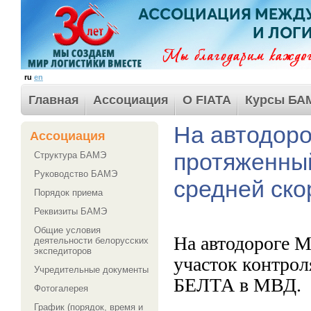
ru
en
Главная
Ассоциация
О FIATA
Курсы БА
На автодоро
Ассоциация
протяженный
Структура БАМЭ
Руководство БАМЭ
средней ско
Порядок приема
Реквизиты БАМЭ
Общие условия
На автодороге 
деятельности белорусских
экспедиторов
участок контрол
Учредительные документы
БЕЛТА в МВД.
Фотогалерея
График (порядок, время и