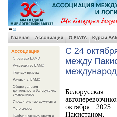
ru
en
Главная
Ассоциация
О FIATA
Курсы БА
С 24 октябр
Ассоциация
между Паки
Структура БАМЭ
Руководство БАМЭ
международ
Порядок приема
Реквизиты БАМЭ
Общие условия
Белорусска
деятельности белорусских
экспедиторов
автоперевозчи
Учредительные документы
октября 2025 
Фотогалерея
Пакистаном,
График (порядок, время и