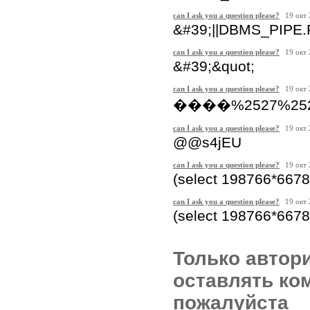
can I ask you a question please?
19 окт
&#39;||DBMS_PIPE.
can I ask you a question please?
19 окт
&#39;&quot;
can I ask you a question please?
19 окт
����%2527%2522\
can I ask you a question please?
19 окт
@@s4jEU
can I ask you a question please?
19 окт
(select 198766*6678
can I ask you a question please?
19 окт
(select 198766*667
Только автор
оставлять ко
пожалуйста