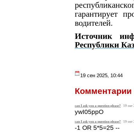
республиканск
гарантирует пр
водителей.
Источник ин
Республики Ка
19 сен 2025, 10:44
Комментарии 
can I ask you a question please?
19 окт
ywI05ppO
can I ask you a question please?
19 окт
-1 OR 5*5=25 --