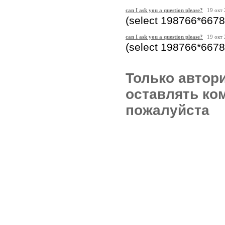
can I ask you a question please?
19 окт
(select 198766*6678
can I ask you a question please?
19 окт
(select 198766*667
Только автор
оставлять ко
пожалуйста