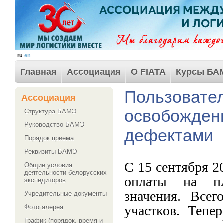
ru
en
Главная
Ассоциация
О FIATA
Курсы БА
Пользовател
Ассоциация
освобождены
Структура БАМЭ
Руководство БАМЭ
дефектами
Порядок приема
Реквизиты БАМЭ
С 15 сентября 2
Общие условия
деятельности белорусских
оплаты на пла
экспедиторов
значения. Все
Учредительные документы
участков. Тепе
Фотогалерея
График (порядок, время и