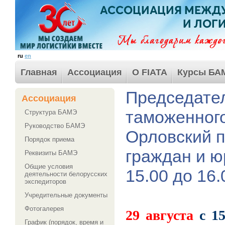
ru
en
Главная
Ассоциация
О FIATA
Курсы БА
Председател
Ассоциация
таможенног
Структура БАМЭ
Руководство БАМЭ
Орловский п
Порядок приема
граждан и ю
Реквизиты БАМЭ
Общие условия
15.00 до 16.
деятельности белорусских
экспедиторов
Учредительные документы
Фотогалерея
29 августа
с 15
График (порядок, время и