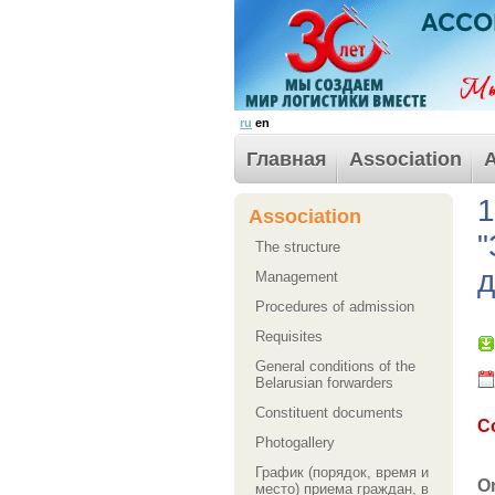
ru
en
Главная
Association
A
1
Association
"
The structure
д
Management
Procedures of admission
Requisites
General conditions of the
Belarusian forwarders
Сonstituent documents
C
Photogallery
График (порядок, время и
O
место) приема граждан, в