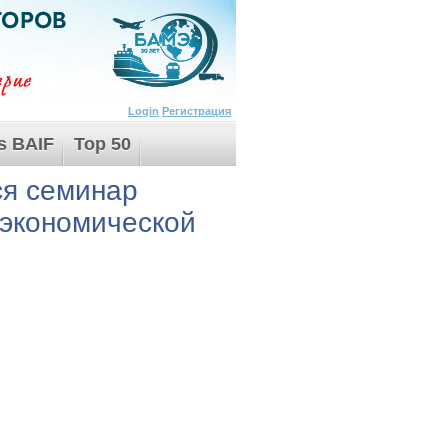
Login
Регистрация
s BAIF
Top 50
ся семинар
еэкономической