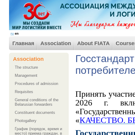
ru
en
Главная
Association
About FIATA
Course
Госстандарт
Association
потребител
The structure
Management
Procedures of admission
Принять участи
Requisites
General conditions of the
2026 г. вклю
Belarusian forwarders
«Государств
Сonstituent documents
«
КАЧЕСТВО. Б
Photogallery
График (порядок, время и
Государствен
место) приема граждан, в