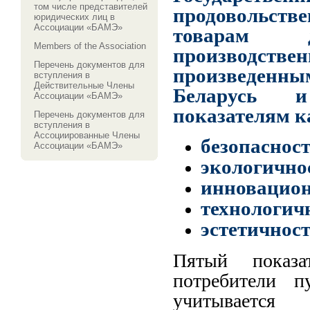
том числе представителей
продовольст
юридических лиц в
Ассоциации «БАМЭ»
товарам д
Members of the Association
производств
Перечень документов для
произведенны
вступления в
Действительные Члены
Беларусь и
Ассоциации «БАМЭ»
показателям к
Перечень документов для
вступления в
Ассоциированные Члены
безопасност
Ассоциации «БАМЭ»
экологично
инновацион
технологич
эстетичност
Пятый показа
потребители п
учитывается 