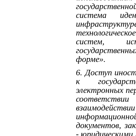
государственн
система иде
инфраструкту
технологичес
систем, исп
государственны
форме».
6. Доступ иност
к государст
электронных пе
соответствии
взаимодейств
информационно
документов, за
- юридическими 