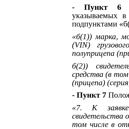
- Пункт 6
П
указываемых в 
подпунктами «б(
«б(1)) марка, 
(VIN) грузово
полуприцепа (пр
б(2)) свидете
средства (в том
(прицепа) (серия
- Пункт 7
Полож
«7. К заявке
свидетельства 
том числе в от