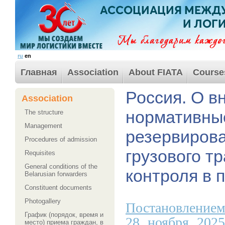
ru
en
Главная
Association
About FIATA
Course
Россия. О в
Association
нормативные
The structure
Management
резервирова
Procedures of admission
грузового тр
Requisites
General conditions of the
контроля в 
Belarusian forwarders
Сonstituent documents
Photogallery
Постановлением
График (порядок, время и
28 ноября 202
место) приема граждан, в