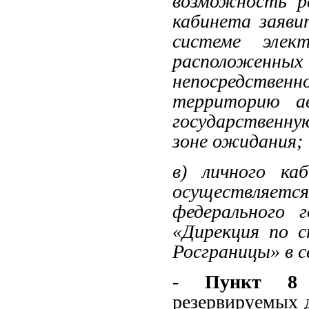
возможность ре
кабинета заяви
системе элек
расположенных
непосредстве
территорию ав
государственну
зоне ожидания;
в) личного ка
осуществляет
федерального г
«Дирекция по с
Росграницы» в 
- Пункт 8
резервируемых 