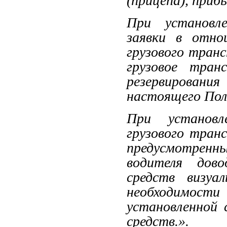
(прицепа), приб
При установл
заявки в отно
грузового тран
грузовое тран
резервирова
настоящего Пол
При установ
грузового тран
предусмотренны
водителя дово
средств визуа
необходимости
установленной 
средств.».