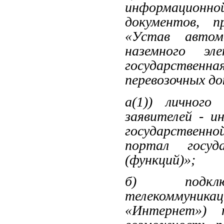
информационно
документов, п
«Устав автом
наземного эл
государственна
перевозочных до
а(1)) личного
заявителей - и
государственн
портал госуд
(функций)»;
б) подклю
телекоммуникац
«Интернет») т