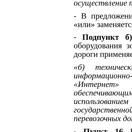
осуществление т
- В предложен
«или» заменяетс
-
Подпункт б
оборудования з
дороги применя
«б) техничес
информацион
«Интернет»
обеспечивающ
использовани
государственно
перевозочных до
-
Пункт 16