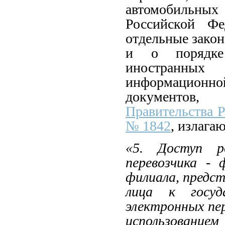
автомобильных
Российской Ф
отдельные зако
и о порядке 
иностранных
информационно
документо
Правительства Р
№ 1842
, излага
«5. Доступ ро
перевозчика - 
филиала, предс
лица к госуд
электронных пе
использовани