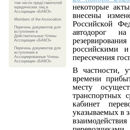
том числе представителей
некоторые акты
юридических лиц в
Ассоциации «БАМЭ»
внесены измен
Members of the Association
Российской Фед
Перечень документов для
автодорог н
вступления в
Действительные Члены
резервирования
Ассоциации «БАМЭ»
российскими и
Перечень документов для
вступления в
пересечения го
Ассоциированные Члены
Ассоциации «БАМЭ»
В частности, у
времени прибыт
месту осущест
транспортных с
кабинет перев
указываемых в з
взаимодейств
перевозчикам