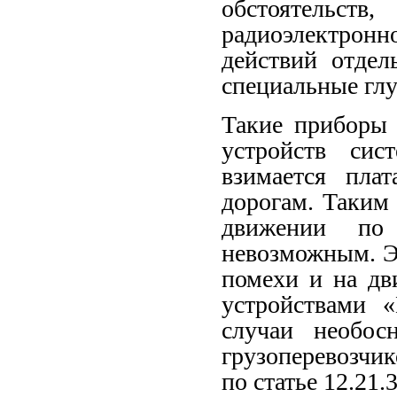
обстоятельст
радиоэлектрон
действий отдел
специальные глу
Такие приборы 
устройств си
взимается пла
дорогам. Таким
движении по 
невозможным. Э
помехи и на дв
устройствами 
случаи необос
грузоперевозчи
по статье 12.21