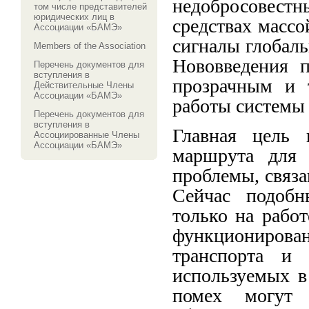
недобросовест
том числе представителей
юридических лиц в
средствах масс
Ассоциации «БАМЭ»
сигналы глобал
Members of the Association
Нововведения п
Перечень документов для
вступления в
прозрачным и 
Действительные Члены
Ассоциации «БАМЭ»
работы системы
Перечень документов для
вступления в
Главная цель 
Ассоциированные Члены
Ассоциации «БАМЭ»
маршрута для 
проблемы, связ
Сейчас подобн
только на рабо
функционирова
транспорта и 
используемых в
помех могут 