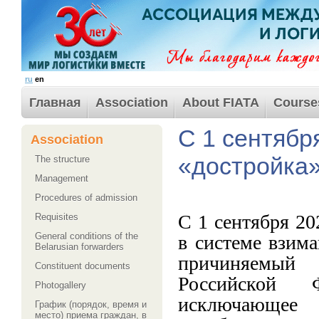
ru
en
Главная
Association
About FIATA
Course
С 1 сентябр
Association
«достройка»
The structure
Management
Procedures of admission
С 1 сентября 20
Requisites
General conditions of the
в системе взим
Belarusian forwarders
причиняемый
Сonstituent documents
Российской
Photogallery
исключающ
График (порядок, время и
место) приема граждан, в