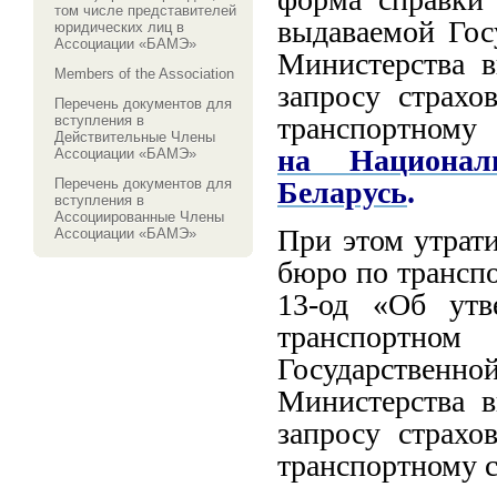
том числе представителей
выдаваемой Гос
юридических лиц в
Ассоциации «БАМЭ»
Министерства в
Members of the Association
запросу страхо
Перечень документов для
транспортному
вступления в
Действительные Члены
на Националь
Ассоциации «БАМЭ»
Беларусь
.
Перечень документов для
вступления в
Ассоциированные Члены
При этом утрат
Ассоциации «БАМЭ»
бюро по трансп
13-од «Об утв
транспортн
Государстве
Министерства в
запросу страхо
транспортному 