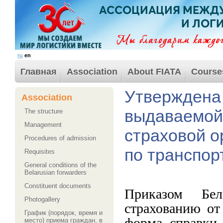
ru
en
Главная
Association
About FIATA
Course
Утверждена
Association
выдаваемой
The structure
Management
страховой о
Procedures of admission
по транспор
Requisites
General conditions of the
Belarusian forwarders
Сonstituent documents
Приказом Бел
Photogallery
страхованию от
График (порядок, время и
форма справки 
место) приема граждан, в