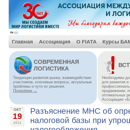
ru
en
Главная
Ассоциация
О FIATA
Курсы БА
СОВРЕМЕННАЯ
ВСТ
ЛОГИСТИКА
Тенденции развития рынка, взаимодействие
Необходимы до
участников, ключевые вопросы, актуальные
для развития и
проблемы и пути их решения.
профессиональн
Подробнее →
продвижении, п
оптимальных р
Ассоциацию «
Разъяснение МНС об опр
ОКТ
19
налоговой базы при упро
2012
налогообложения