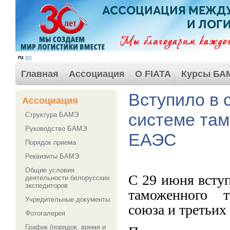
ru
en
Главная
Ассоциация
О FIATA
Курсы БА
Вступило в 
Ассоциация
системе там
Структура БАМЭ
Руководство БАМЭ
ЕАЭС
Порядок приема
Реквизиты БАМЭ
Общие условия
С 29 июня всту
деятельности белорусских
экспедиторов
таможенного т
Учредительные документы
союза и третьих
Фотогалерея
График (порядок, время и