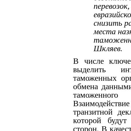
перевозок
евразийск
снизить ра
места наз
таможенно
Шкляев.
В числе ключе
выделить ин
таможенных ор
обмена данными
таможенного
Взаимодействие
транзитной дек
которой будут
сторон. В качес