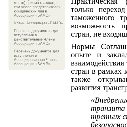
Практическая 
место) приема граждан, в
том числе представителей
только перехо
юридических лиц в
таможенного т
Ассоциации «БАМЭ»
Члены Ассоциации «БАМЭ»
возможность п
Перечень документов для
стран, не входя
вступления в
Действительные Члены
Ассоциации «БАМЭ»
Нормы Соглаш
Перечень документов для
опыте и закла
вступления в
Ассоциированные Члены
взаимодействия
Ассоциации «БАМЭ»
стран в рамках 
также открыва
развития трансг
«Внедрени
транзита 
третьих с
безопасно