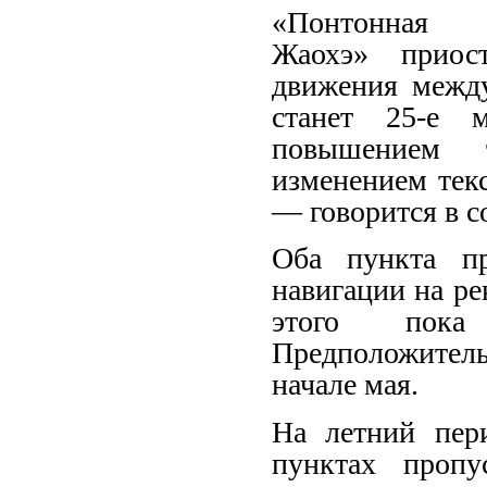
«Понтонн
Жаохэ» приост
движения между
станет 25-е 
повышением 
изменением тек
— говорится в с
Оба пункта пр
навигации на ре
этого пока 
Предположитель
начале мая.
На летний пер
пунктах пропу