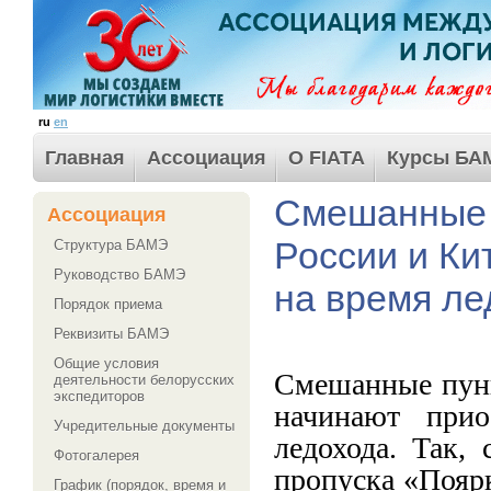
ru
en
Главная
Ассоциация
О FIATA
Курсы БА
Смешанные п
Ассоциация
России и Ки
Структура БАМЭ
Руководство БАМЭ
на время ле
Порядок приема
Реквизиты БАМЭ
Общие условия
Смешанные пунк
деятельности белорусских
экспедиторов
начинают прио
Учредительные документы
ледохода. Так,
Фотогалерея
пропуска «Поярк
График (порядок, время и