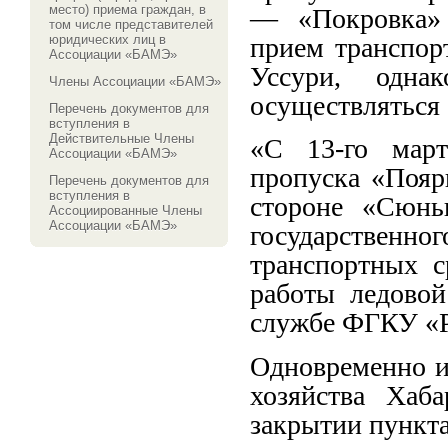
место) приема граждан, в
— «Покровка» 
том числе представителей
прием транспор
юридических лиц в
Ассоциации «БАМЭ»
Уссури, одна
Члены Ассоциации «БАМЭ»
осуществляться
Перечень документов для
вступления в
Действительные Члены
«С 13-го март
Ассоциации «БАМЭ»
пропуска «Пояр
Перечень документов для
вступления в
стороне «Сюньк
Ассоциированные Члены
Ассоциации «БАМЭ»
государственно
транспортных с
работы ледово
службе ФГКУ «Р
Одновременно и
хозяйства Хаб
закрытии пункта