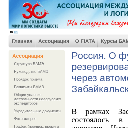
ru
en
Главная
Ассоциация
О FIATA
Курсы БА
Россия. О 
Ассоциация
резервирова
Структура БАМЭ
Руководство БАМЭ
через автом
Порядок приема
Забайкальск
Реквизиты БАМЭ
Общие условия
деятельности белорусских
экспедиторов
В рамках Засе
Учредительные документы
состоялось в 
Фотогалерея
директор Чит
График (порядок, время и