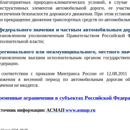
еблагоприятных природно-климатических условий, в случае
онструктивных элементов автомобильной дороги, ее участ
еспечения безопасности дорожного движения. При этом устано
и прекращение движения транспортных средств по автомобиль
федерального значения и частным автомобильным до
становленном уполномоченным Правительством Российской 
полнительной власти;
регионального или межмуниципального, местного зна
становленном высшим исполнительным органом государственн
едерации.
 соответствии с приказом Минтранса России от 12.08.201
вижения в весенний период по автомобильным дорогам общ
ачения не вводятся.
ременные ограничения в субъектах Российской Федер
сточник информации:
АСМАП
www.asmap.ru
10 мар 2026, 09:25