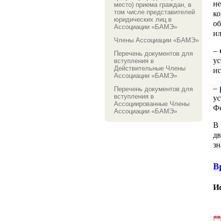
н
место) приема граждан, в
том числе представителей
к
юридических лиц в
об
Ассоциации «БАМЭ»
ил
Члены Ассоциации «БАМЭ»
–
Перечень документов для
у
вступления в
Действительные Члены
ис
Ассоциации «БАМЭ»
–
Перечень документов для
вступления в
у
Ассоциированные Члены
Ф
Ассоциации «БАМЭ»
В
д
зн
В
И