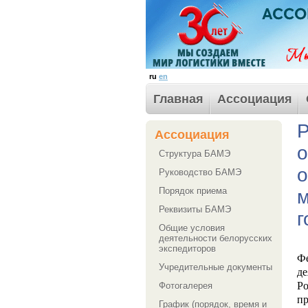
ru
en
Главная
Ассоциация
Р
Ассоциация
о
Структура БАМЭ
о
Руководство БАМЭ
Порядок приема
м
Реквизиты БАМЭ
г
Общие условия
деятельности белорусских
экспедиторов
Ф
Учредительные документы
де
Р
Фотогалерея
пр
График (порядок, время и