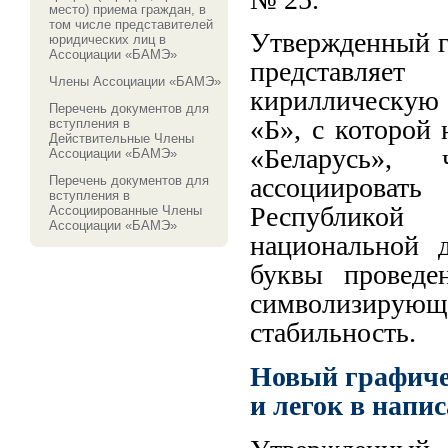
место) приема граждан, в
том числе представителей
Утвержденный г
юридических лиц в
Ассоциации «БАМЭ»
представ
Члены Ассоциации «БАМЭ»
кириллическую 
Перечень документов для
«Б», с которой 
вступления в
Действительные Члены
«Беларусь», 
Ассоциации «БАМЭ»
ассоциировать
Перечень документов для
вступления в
Республико
Ассоциированные Члены
Ассоциации «БАМЭ»
национальной 
буквы проведе
символизиру
стабильность.
Новый графичес
и легок в напи