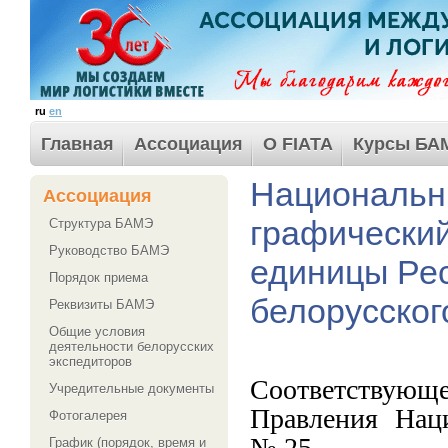
ru
en
Главная
Ассоциация
О FIATA
Курсы БА
Национальн
Ассоциация
графически
Структура БАМЭ
Руководство БАМЭ
единицы Рес
Порядок приема
белорусског
Реквизиты БАМЭ
Общие условия
деятельности белорусских
экспедиторов
Соответствующ
Учредительные документы
Правления Наци
Фотогалерея
№ 25.
График (порядок, время и