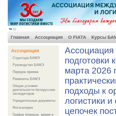
ru
en
Главная
Ассоциация
О FIATA
Курсы БА
Ассоциация
Ассоциация
подготовки 
Структура БАМЭ
Руководство БАМЭ
марта 2026 
Порядок приема
практическ
Реквизиты БАМЭ
Общие условия
подходы к о
деятельности белорусских
экспедиторов
логистики и
Учредительные документы
Фотогалерея
цепочек пос
График (порядок, время и