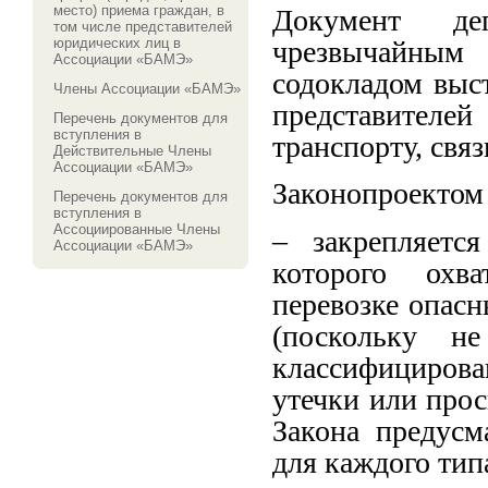
место) приема граждан, в
Документ де
том числе представителей
чрезвычайны
юридических лиц в
Ассоциации «БАМЭ»
содокладом выс
Члены Ассоциации «БАМЭ»
представител
Перечень документов для
вступления в
транспорту, свя
Действительные Члены
Ассоциации «БАМЭ»
Законопроектом 
Перечень документов для
вступления в
Ассоциированные Члены
– закрепляетс
Ассоциации «БАМЭ»
которого охв
перевозке опасн
(поскольку н
классифициров
утечки или про
Закона предусм
для каждого тип