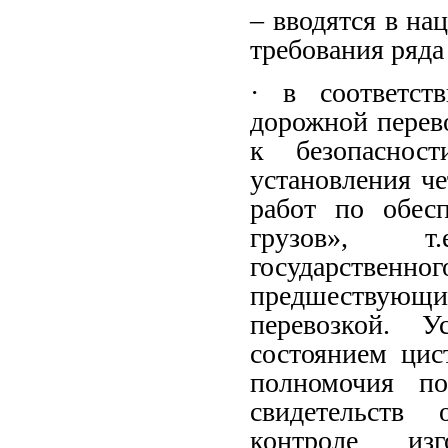
– вводятся в на
требования ряд
· в соответст
дорожной перев
к безопаснос
установления ч
работ по обес
грузов», т.
государствен
предшествующи
перевозкой. У
состоянием цис
полномочия по
свидетельств
контроле из