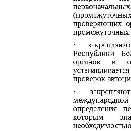
первоначальн
(промежуточн
проверяющих ор
промежуточных 
· закрепляю
Республики Бе
органов в об
устанавливаетс
проверок автоци
· закрепляю
международной
определения п
которым она
необходимость