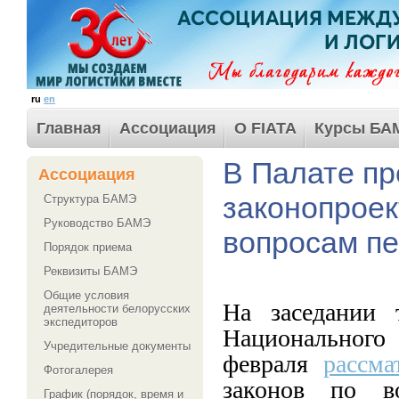
ru
en
Главная
Ассоциация
О FIATA
Курсы БА
В Палате пр
Ассоциация
законопроек
Структура БАМЭ
Руководство БАМЭ
вопросам пе
Порядок приема
Реквизиты БАМЭ
Общие условия
На заседании 
деятельности белорусских
экспедиторов
Национальног
Учредительные документы
февраля
рассма
Фотогалерея
законов по во
График (порядок, время и